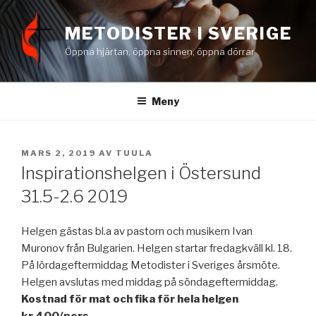
Hoppa
till
METODISTER I SVERIGE
innehåll
Öppna hjärtan, öppna sinnen, öppna dörrar
Meny
PUBLICERAT
MARS 2, 2019
AV
TUULA
Inspirationshelgen i Östersund
31.5-2.6 2019
Helgen gästas bl.a av pastorn och musikern Ivan
Muronov från Bulgarien. Helgen startar fredagkväll kl. 18.
På lördageftermiddag Metodister i Sveriges årsmöte.
Helgen avslutas med middag på söndageftermiddag.
Kostnad för mat och fika för hela helgen