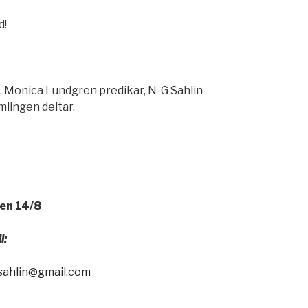
d!
. Monica Lundgren predikar, N-G Sahlin
amlingen deltar.
en 14/8
l:
sahlin@gmail.com