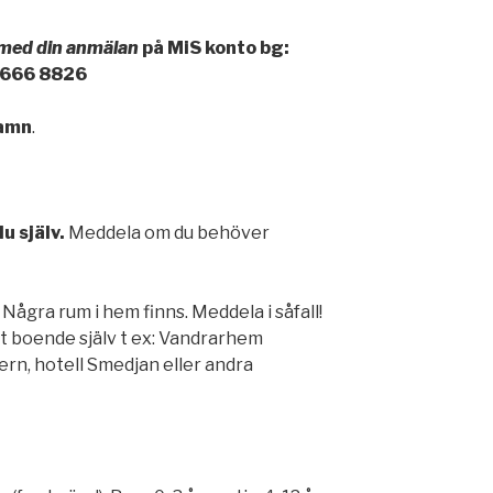
t med din anmälan
på MiS konto
bg:
 666 8826
namn
.
u själv.
Meddela om du behöver
:
Några rum i hem finns. Meddela i såfall!
tt boende själv t ex: Vandrarhem
rn, hotell Smedjan eller andra