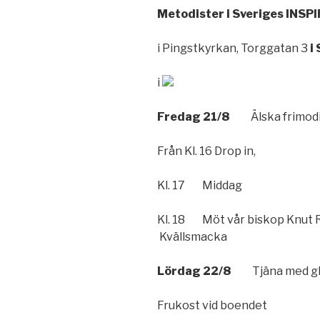
Metodister i Sveriges INS
i Pingstkyrkan, Torggatan 3
i
i
Fredag 21/8
Älska frimodi
Från Kl. 16 Drop in,
Kl. 17 Middag
Kl. 18 Möt vår biskop Knut Re
Kvällsmacka
Lördag 22/8
Tjäna med gl
Frukost vid boendet