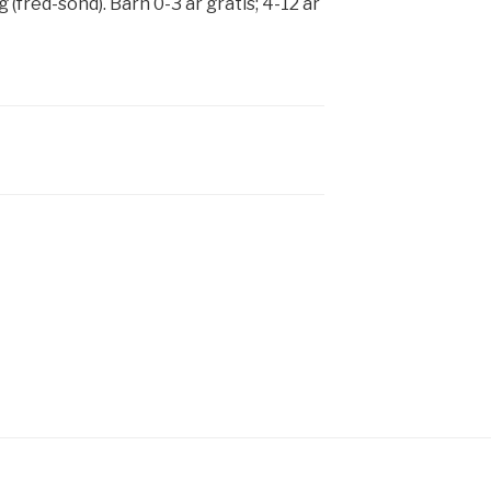
 (fred-sönd). Barn 0-3 år gratis; 4-12 år