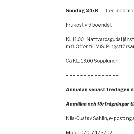
Söndag 24/8
Led med mo
Frukost vid boendet
Kl. 11.00 Nattvardsgudstjänst
m fl. Offer till MiS. Pingstförs
Ca KL. 13.00 Sopplunch
– – – – – – – – – – – – – – –
Anmälan senast fredagen d
Anmälan och förfrågningar til
Nils-Gustav Sahlin, e-post:
ng.
Mobil: 070-7473702