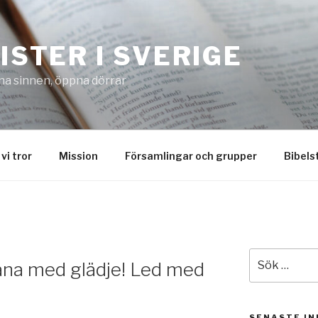
STER I SVERIGE
na sinnen, öppna dörrar
vi tror
Mission
Församlingar och grupper
Bibels
Sök
jäna med glädje! Led med
efter:
SENASTE I