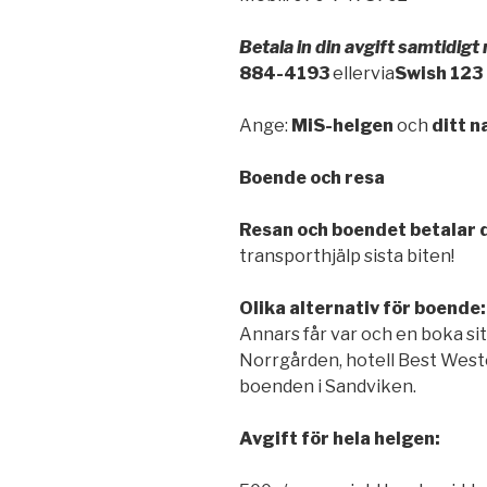
Betala in din avgift samtidig
884-4193
ellervia
Swish 123
Ange:
MiS-helgen
och
ditt 
Boende och resa
Resan och boendet betalar d
transporthjälp sista biten!
Olika alternativ för boende
Annars får var och en boka si
Norrgården, hotell Best Weste
boenden i Sandviken.
Avgift för hela helgen: