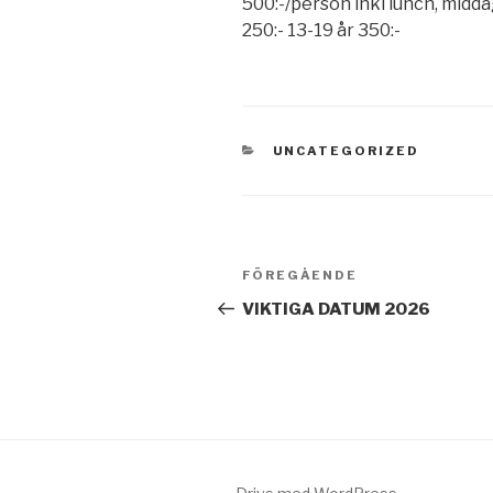
500:-/person inkl lunch, middag
250:- 13-19 år 350:-
KATEGORIER
UNCATEGORIZED
Inläggsnavigering
Föregående
FÖREGÅENDE
inlägg
VIKTIGA DATUM 2026