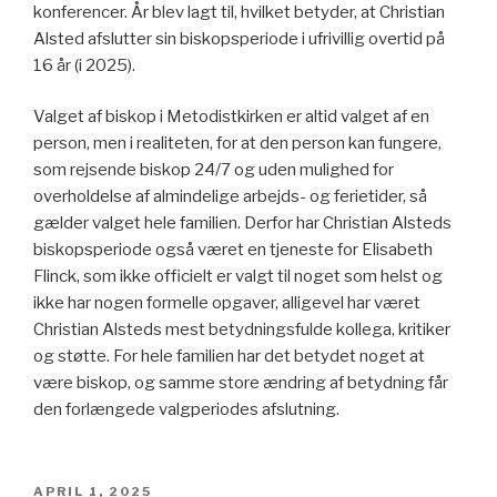
konferencer. År blev lagt til, hvilket betyder, at Christian
Alsted afslutter sin biskopsperiode i ufrivillig overtid på
16 år (i 2025).
Valget af biskop i Metodistkirken er altid valget af en
person, men i realiteten, for at den person kan fungere,
som rejsende biskop 24/7 og uden mulighed for
overholdelse af almindelige arbejds- og ferietider, så
gælder valget hele familien. Derfor har Christian Alsteds
biskopsperiode også været en tjeneste for Elisabeth
Flinck, som ikke officielt er valgt til noget som helst og
ikke har nogen formelle opgaver, alligevel har været
Christian Alsteds mest betydningsfulde kollega, kritiker
og støtte. For hele familien har det betydet noget at
være biskop, og samme store ændring af betydning får
den forlængede valgperiodes afslutning.
PUBLICERAT
APRIL 1, 2025