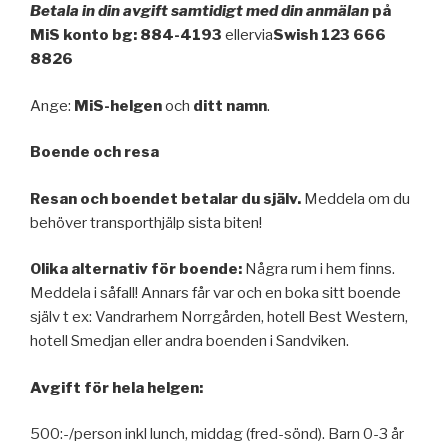
Betala in din avgift samtidigt med din anmälan
på
MiS konto
bg: 884-4193
ellervia
Swish 123 666
8826
Ange:
MiS-helgen
och
ditt namn
.
Boende och resa
Resan och boendet betalar du själv.
Meddela om du
behöver transporthjälp sista biten!
Olika alternativ för boende:
Några rum i hem finns.
Meddela i såfall! Annars får var och en boka sitt boende
själv t ex: Vandrarhem Norrgården, hotell Best Western,
hotell Smedjan eller andra boenden i Sandviken.
Avgift för hela helgen:
500:-/person inkl lunch, middag (fred-sönd). Barn 0-3 år