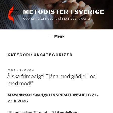
Hoppa
till
METODISTER I SVERIGE
innehåll
Öppna hjärtan, öppna sinnen, öppna dörrar
Meny
KATEGORI:
UNCATEGORIZED
PUBLICERAT
MAJ 24, 2026
Älska frimodigt! Tjäna med glädje! Led
med mod!”
Metodister i Sveriges INSPIRATIONSHELG 21-
23.8.2026
i Pingstkyrkan, Torggatan 3
i Sandviken