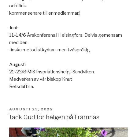
och länk
kommer senare till er medlemmar.)
Juni:
11-14/6 Årskonferens i Helsingfors. Delvis gemensam
med den
finska metodistkyrkan, men tvåspråkig.
Augusti:
21-23/8 MiS Inspriationshelg i Sandviken.
Medverkan av vår biskop Knut
Refsdal bl a.
PUBLICERAT
AUGUSTI 25, 2025
Tack Gud för helgen på Framnäs