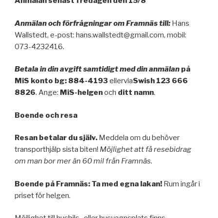
Anmälan senast fredagen den 15/8
Anmälan och förfrågningar om Framnäs till:
Hans
Wallstedt, e-post: hans.wallstedt@gmail.com, mobil:
073-4232416.
Betala in din avgift samtidigt med din anmälan
på
MiS konto bg: 884-4193
ellervia
Swish 123 666
8826
. Ange:
MiS-helgen
och
ditt namn
.
Boende och resa
Resan betalar du själv.
Meddela om du behöver
transporthjälp sista biten!
Möjlighet att få resebidrag
om man bor mer än 60 mil från Framnäs.
Boende på Framnäs: Ta med egna lakan!
Rum ingår i
priset för helgen.