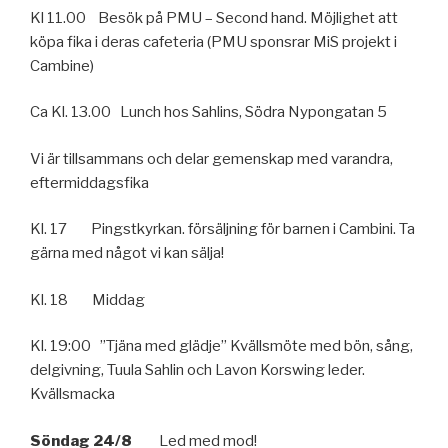
Kl 11.00 Besök på PMU – Second hand. Möjlighet att
köpa fika i deras cafeteria (PMU sponsrar MiS projekt i
Cambine)
Ca Kl. 13.00 Lunch hos Sahlins, Södra Nypongatan 5
Vi är tillsammans och delar gemenskap med varandra,
eftermiddagsfika
Kl. 17 Pingstkyrkan. försäljning för barnen i Cambini. Ta
gärna med något vi kan sälja!
Kl. 18 Middag
Kl. 19:00 ”Tjäna med glädje” Kvällsmöte med bön, sång,
delgivning, Tuula Sahlin och Lavon Korswing leder.
Kvällsmacka
Söndag 24/8
Led med mod!