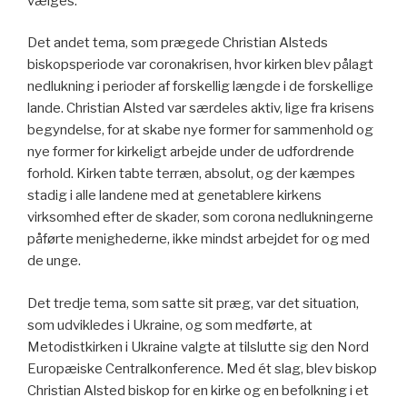
vælges.
Det andet tema, som prægede Christian Alsteds
biskopsperiode var coronakrisen, hvor kirken blev pålagt
nedlukning i perioder af forskellig længde i de forskellige
lande. Christian Alsted var særdeles aktiv, lige fra krisens
begyndelse, for at skabe nye former for sammenhold og
nye former for kirkeligt arbejde under de udfordrende
forhold. Kirken tabte terræn, absolut, og der kæmpes
stadig i alle landene med at genetablere kirkens
virksomhed efter de skader, som corona nedlukningerne
påførte menighederne, ikke mindst arbejdet for og med
de unge.
Det tredje tema, som satte sit præg, var det situation,
som udvikledes i Ukraine, og som medførte, at
Metodistkirken i Ukraine valgte at tilslutte sig den Nord
Europæiske Centralkonference. Med ét slag, blev biskop
Christian Alsted biskop for en kirke og en befolkning i et