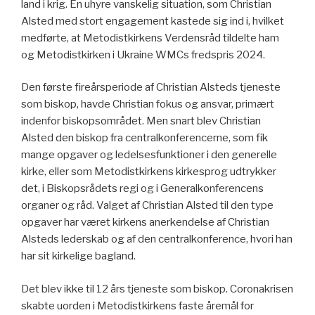
land i krig. En uhyre vanskelig situation, som Christian
Alsted med stort engagement kastede sig ind i, hvilket
medførte, at Metodistkirkens Verdensråd tildelte ham
og Metodistkirken i Ukraine WMCs fredspris 2024.
Den første fireårsperiode af Christian Alsteds tjeneste
som biskop, havde Christian fokus og ansvar, primært
indenfor biskopsområdet. Men snart blev Christian
Alsted den biskop fra centralkonferencerne, som fik
mange opgaver og ledelsesfunktioner i den generelle
kirke, eller som Metodistkirkens kirkesprog udtrykker
det, i Biskopsrådets regi og i Generalkonferencens
organer og råd. Valget af Christian Alsted til den type
opgaver har været kirkens anerkendelse af Christian
Alsteds lederskab og af den centralkonference, hvori han
har sit kirkelige bagland.
Det blev ikke til 12 års tjeneste som biskop. Coronakrisen
skabte uorden i Metodistkirkens faste åremål for