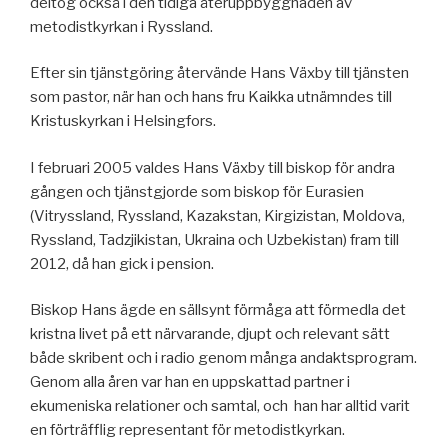
deltog också i den tidiga återuppbyggnaden av
metodistkyrkan i Ryssland.
Efter sin tjänstgöring återvände Hans Växby till tjänsten
som pastor, när han och hans fru Kaikka utnämndes till
Kristuskyrkan i Helsingfors.
I februari 2005 valdes Hans Växby till biskop för andra
gången och tjänstgjorde som biskop för Eurasien
(Vitryssland, Ryssland, Kazakstan, Kirgizistan, Moldova,
Ryssland, Tadzjikistan, Ukraina och Uzbekistan) fram till
2012, då han gick i pension.
Biskop Hans ägde en sällsynt förmåga att förmedla det
kristna livet på ett närvarande, djupt och relevant sätt
både skribent och i radio genom många andaktsprogram.
Genom alla åren var han en uppskattad partner i
ekumeniska relationer och samtal, och han har alltid varit
en förträfflig representant för metodistkyrkan.