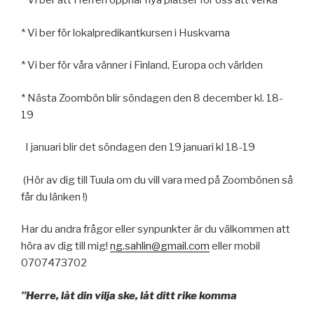
* Vi ber att Herren öppnar nya platser för oss att verka
* Vi ber för lokalpredikantkursen i Huskvarna
* Vi ber för våra vänner i Finland, Europa och världen
* Nästa Zoombön blir söndagen den 8 december kl. 18-
19
I januari blir det söndagen den 19 januari kl 18-19
(Hör av dig till Tuula om du vill vara med på Zoombönen så
får du länken !)
Har du andra frågor eller synpunkter är du välkommen att
höra av dig till mig!
ng.sahlin@gmail.com
eller mobil
0707473702
”Herre, låt din vilja ske, låt ditt rike komma