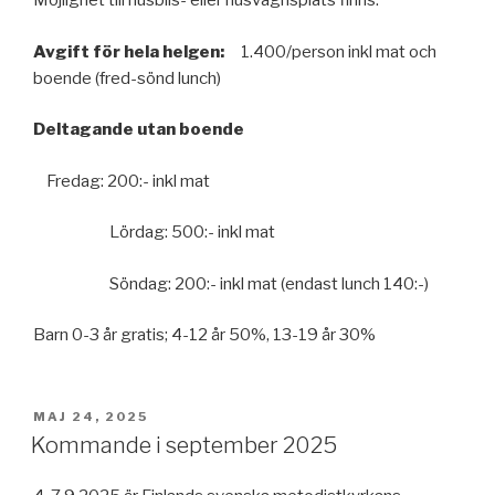
Möjlighet till husbils- eller husvagnsplats finns.
Avgift för hela helgen:
1.400/person inkl mat och
boende (fred-sönd lunch)
Deltagande utan boende
Fredag: 200:- inkl mat
Lördag: 500:- inkl mat
Söndag: 200:- inkl mat (endast lunch 140:-)
Barn 0-3 år gratis; 4-12 år 50%, 13-19 år 30%
PUBLICERAT
MAJ 24, 2025
Kommande i september 2025