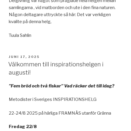
Delgivning var något som präglade hela helgen mellan
samlingarna , vid matborden och ute i den fina naturen.
Någon deltagare uttryckte så här: Det var verkligen
kvalite på denna helg,
Tuula Sahlin
PUBLICERAT
JUNI 17, 2025
Välkommen till inspirationshelgen i
augusti!
”Fem bröd och två fiskar”
Vad räcker det till idag?
Metodister i Sveriges INSPIRATIONSHELG
22-24/8 2025 på härliga FRAMNÄS utanför Gränna
Fredag 22/8