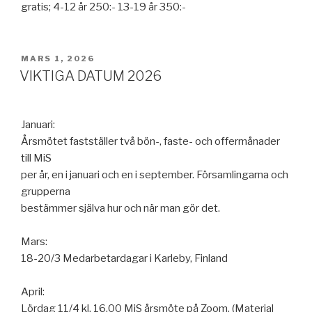
gratis; 4-12 år 250:- 13-19 år 350:-
PUBLICERAT
MARS 1, 2026
VIKTIGA DATUM 2026
Januari:
Årsmötet fastställer två bön-, faste- och offermånader
till MiS
per år, en i januari och en i september. Församlingarna och
grupperna
bestämmer själva hur och när man gör det.
Mars:
18-20/3 Medarbetardagar i Karleby, Finland
April:
Lördag 11/4 kl. 16.00 MiS årsmöte på Zoom. (Material