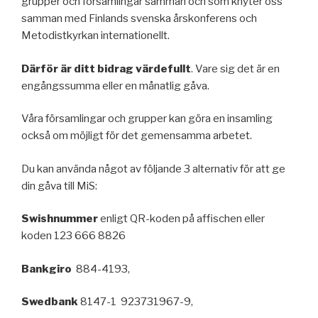
grupper och församlingar samman och som knyter oss
samman med Finlands svenska årskonferens och
Metodistkyrkan internationellt.
Därför är ditt bidrag värdefullt
. Vare sig det är en
engångssumma eller en månatlig gåva.
Våra församlingar och grupper kan göra en insamling
också om möjligt för det gemensamma arbetet.
Du kan använda något av följande 3 alternativ för att ge
din gåva till MiS:
Swishnummer
enligt QR-koden på affischen eller
koden 123 666 8826
Bankgiro
884-4193,
Swedbank
8147-1 923731967-9,