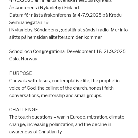
4-7.9.2025 är Finlands svenska metodistkyrkans
årskonferens i Nykarleby i Finland.
Datum för nästa årskonferens är 4-7.9.2025 på Kredu,
Seminariegatan 19
i Nykarleby. Söndagens gudstjänst sänds i radio. Mer info
sätts på hemsidan allteftersom den kommer.
School och Congregational Development 18-21.9.2025,
Oslo, Norway
PURPOSE
Our walk with Jesus, contemplative life, the prophetic
voice of God, the calling of the church, honest faith
conversations, mentorship and small groups.
CHALLENGE
The tough questions – war in Europe, migration, climate
change, increasing polarization, and the decline in
awareness of Christianity.