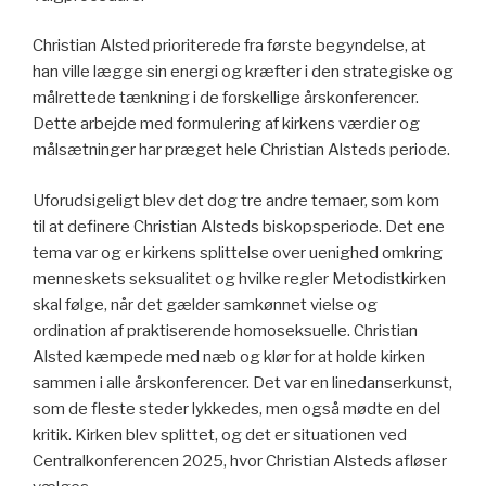
Christian Alsted prioriterede fra første begyndelse, at
han ville lægge sin energi og kræfter i den strategiske og
målrettede tænkning i de forskellige årskonferencer.
Dette arbejde med formulering af kirkens værdier og
målsætninger har præget hele Christian Alsteds periode.
Uforudsigeligt blev det dog tre andre temaer, som kom
til at definere Christian Alsteds biskopsperiode. Det ene
tema var og er kirkens splittelse over uenighed omkring
menneskets seksualitet og hvilke regler Metodistkirken
skal følge, når det gælder samkønnet vielse og
ordination af praktiserende homoseksuelle. Christian
Alsted kæmpede med næb og klør for at holde kirken
sammen i alle årskonferencer. Det var en linedanserkunst,
som de fleste steder lykkedes, men også mødte en del
kritik. Kirken blev splittet, og det er situationen ved
Centralkonferencen 2025, hvor Christian Alsteds afløser