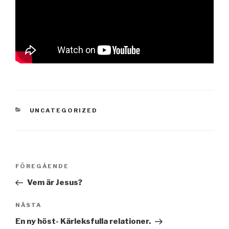
KATEGORIER
UNCATEGORIZED
Inläggsnavigering
Föregående
FÖREGÅENDE
inlägg
Vem är Jesus?
Nästa
NÄSTA
inlägg
En ny höst- Kärleksfulla relationer.