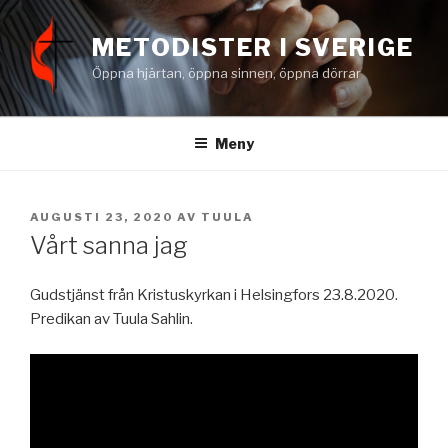
Hoppa
till
METODISTER I SVERIGE
innehåll
Öppna hjärtan, öppna sinnen, öppna dörrar
Meny
PUBLICERAT
AUGUSTI 23, 2020
AV
TUULA
Vårt sanna jag
Gudstjänst från Kristuskyrkan i Helsingfors 23.8.2020.
Predikan av Tuula Sahlin.