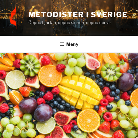
Hoppa
till
METODISTER I SVERIGE
innehåll
Öppna hjärtan, öppna sinnen, öppna dörrar
Meny