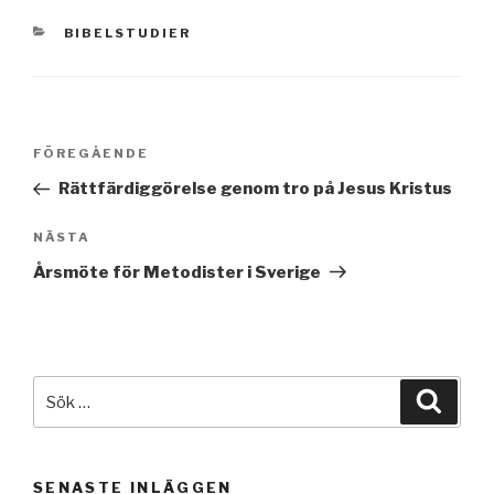
KATEGORIER
BIBELSTUDIER
Inläggsnavigering
Föregående
FÖREGÅENDE
inlägg
Rättfärdiggörelse genom tro på Jesus Kristus
Nästa
NÄSTA
inlägg
Årsmöte för Metodister i Sverige
Sök
Sök
efter:
SENASTE INLÄGGEN