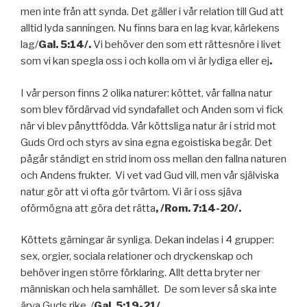
men inte från att synda. Det gäller i vår relation till Gud att
alltid lyda sanningen. Nu finns bara en lag kvar, kärlekens
lag/
Gal. 5:14/.
Vi behöver den som ett rättesnöre i livet
som vi kan spegla oss i och kolla om vi är lydiga eller ej
.
I vår person finns 2 olika naturer: köttet, vår fallna natur
som blev fördärvad vid syndafallet och Anden som vi fick
när vi blev pånyttfödda. Vår köttsliga natur är i strid mot
Guds Ord och styrs av sina egna egoistiska begär. Det
pågår ständigt en strid inom oss mellan den fallna naturen
och Andens frukter. Vi vet vad Gud vill, men vår själviska
natur gör att vi ofta gör tvärtom. Vi är i oss sjäva
oförmögna att göra det rätta
, /Rom. 7:14-20/.
Köttets gärningar är synliga. Dekan indelas i 4 grupper:
sex, orgier, sociala relationer och dryckenskap och
behöver ingen större förklaring. Allt detta bryter ner
människan och hela samhället. De som lever så ska inte
ärva Guds rike, /
Gal. 5:19-21/.