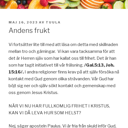
PUBLICERAT
MAJ 16, 2023
AV
TUULA
Andens frukt
Vi fortsätter lite till med att läsa om detta med skillnaden
mellan tro och gärningar. Vi kan vara tacksamma för att
det är Herren sjäv som har kallat oss till frihet. Det är han
som har tagit initiativet till vår frälsning.
/Gal.5:13, Joh.
15:16/.
I andra religioner finns krav på att själv försöka nå
kontakt med Gud genom olika strävanden. Vår Gud har
böjt sig ner och själv sökt kontakt och gemenskap med
oss genom Jesus Kristus.
NÄR VI NU HAR FULLKOMLIG FRIHET I KRISTUS,
KAN VI DÅ LEVA HUR SOM HELST?
Nej, säger aposteln Paulus. Vi är fria från skuld inför Gud,