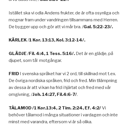
Istället ska vi odla Andens frukter, de är ofta osynliga och
mognar fram under vandringen tillsammans med Herren.
De bygger upp och gör att vi mår bra. /
Gal. 5:22-23/.
KÄRLEK
/
1 Kor. 13:13, Kol. 3:12-14/.
GLÄDJE
/
Fil. 4:4, 1 Tess. 5:16/.
Det är en glädje, på
djupet, som tål motgångar.
FRID
I svenska språket har vi 2 ord, till skillnad mot t.ex.
De övriga nordiska språken, frid och fred. Min tllämpning
av dessa är att vi kan ha frid i hjärtat och fred med vår
omgivning, /
Joh. 14:27, Fil.4:6-7/
.
TÅLAMOD
/1 Kor.13:4, 2 Tim. 2:24, Ef. 4:2/
Vi
behöver tålamod i många situationer i vardagen och inte
minst med varandra, eftersom vi är så olika.